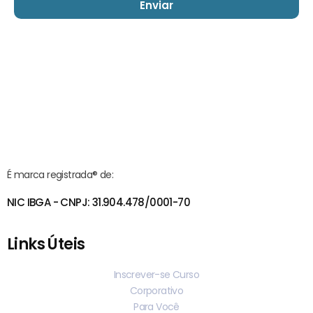
Enviar
É marca registrada® de:
NIC IBGA - CNPJ: 31.904.478/0001-70
Links Úteis
Inscrever-se Curso
Corporativo
Para Você