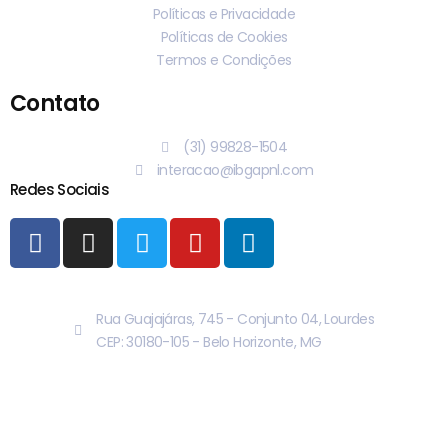
Políticas e Privacidade
Políticas de Cookies
Termos e Condições
Contato
(31) 99828-1504
interacao@ibgapnl.com
Redes Sociais
Rua Guajajáras, 745 - Conjunto 04, Lourdes
CEP: 30180-105 - Belo Horizonte, MG