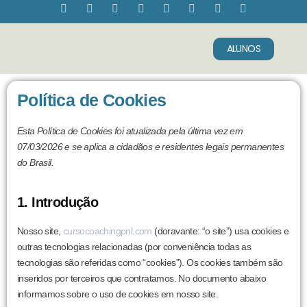
ALUNOS
Sobre Nós
Fale Conosco
Política de Cookies
Esta Política de Cookies foi atualizada pela última vez em
07/03/2026 e se aplica a cidadãos e residentes legais permanentes
do Brasil.
1. Introdução
Nosso site,
cursocoachingpnl.com
(doravante: “o site”) usa cookies e
outras tecnologias relacionadas (por conveniência todas as
tecnologias são referidas como “cookies”). Os cookies também são
inseridos por terceiros que contratamos. No documento abaixo
informamos sobre o uso de cookies em nosso site.