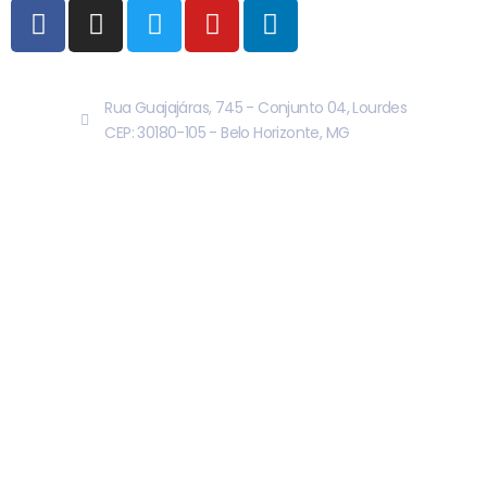
Rua Guajajáras, 745 - Conjunto 04, Lourdes
CEP: 30180-105 - Belo Horizonte, MG