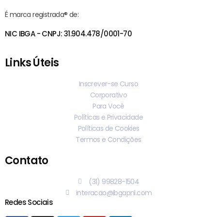
É marca registrada® de:
NIC IBGA - CNPJ: 31.904.478/0001-70
Links Úteis
Inscrever-se Curso
Corporativo
Para Você
Políticas e Privacidade
Políticas de Cookies
Termos e Condições
Contato
(31) 99828-1504
interacao@ibgapnl.com
Redes Sociais