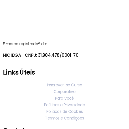
É marca registrada® de:
NIC IBGA - CNPJ: 31.904.478/0001-70
Links Úteis
Inscrever-se Curso
Corporativo
Para Você
Políticas e Privacidade
Políticas de Cookies
Termos e Condições