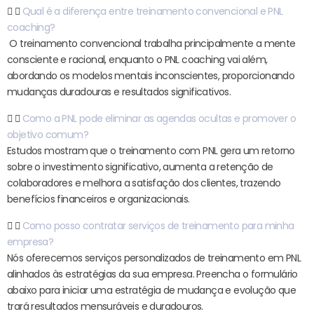
Qual é a diferença entre treinamento convencional e PNL
coaching?
O treinamento convencional trabalha principalmente a mente
consciente e racional, enquanto o PNL coaching vai além,
abordando os modelos mentais inconscientes, proporcionando
mudanças duradouras e resultados significativos.
Como a PNL pode eliminar as agendas ocultas e promover o
objetivo comum?
Estudos mostram que o treinamento com PNL gera um retorno
sobre o investimento significativo, aumenta a retenção de
colaboradores e melhora a satisfação dos clientes, trazendo
benefícios financeiros e organizacionais.
Como posso contratar serviços de treinamento para minha
empresa?
Nós oferecemos serviços personalizados de treinamento em PNL
alinhados às estratégias da sua empresa. Preencha o formulário
abaixo para iniciar uma estratégia de mudança e evolução que
trará resultados mensuráveis e duradouros.