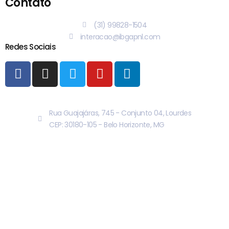
Contato
(31) 99828-1504
interacao@ibgapnl.com
Redes Sociais
Rua Guajajáras, 745 - Conjunto 04, Lourdes
CEP: 30180-105 - Belo Horizonte, MG