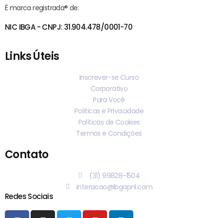
É marca registrada® de:
NIC IBGA - CNPJ: 31.904.478/0001-70
Links Úteis
Inscrever-se Curso
Corporativo
Para Você
Políticas e Privacidade
Políticas de Cookies
Termos e Condições
Contato
(31) 99828-1504
interacao@ibgapnl.com
Redes Sociais