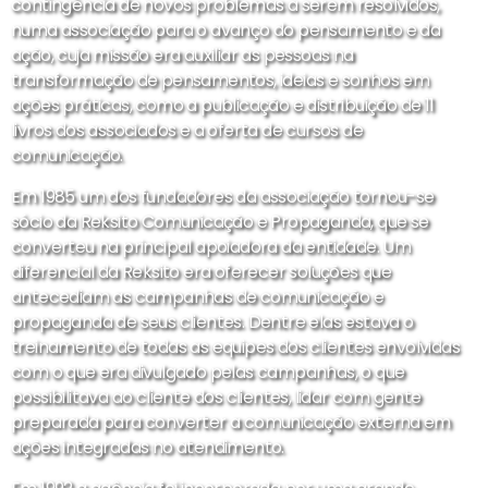
contingência de novos problemas a serem resolvidos,
numa associação para o avanço do pensamento e da
ação, cuja missão era auxiliar as pessoas na
transformação de pensamentos, ideias e sonhos em
ações práticas, como a publicação e distribuição de 11
livros dos associados e a oferta de cursos de
comunicação.
Em 1985 um dos fundadores da associação tornou-se
sócio da Reksito Comunicação e Propaganda, que se
converteu na principal apoiadora da entidade. Um
diferencial da Reksito era oferecer soluções que
antecediam as campanhas de comunicação e
propaganda de seus clientes. Dentre elas estava o
treinamento de todas as equipes dos clientes envolvidas
com o que era divulgado pelas campanhas, o que
possibilitava ao cliente dos clientes, lidar com gente
preparada para converter a comunicação externa em
ações integradas no atendimento.