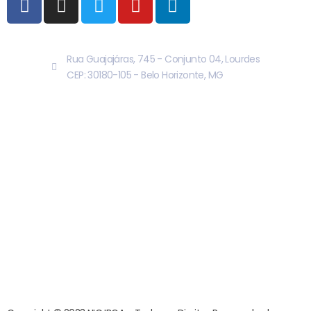
Rua Guajajáras, 745 - Conjunto 04, Lourdes
CEP: 30180-105 - Belo Horizonte, MG