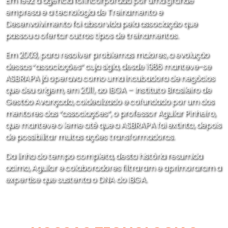
Em 1992 a agência foi incorporada por uma grande
empresa e a tecnologia de Treinamento e
Desenvolvimento foi absorvida pela associação que
passou a ofertar outros tipos de treinamentos.
Em 2003, para resolver problemas maiores, a evolução
dessas “associações” cuja sigla, desde 1986 manteve-se
ASBRAPA já operava como uma incubadora de negócios
que deu origem, em 2011, ao IBGA – Instituto Brasileiro de
Gestão Avançada, coidealizado e cofundado por um dos
mentores das “associações”, o professor Aguilar Pinheiro,
que manteve o leme até que a ASBRAPA foi extinta, depois
de possibilitar muitas ações transformadoras.
Da linha do tempo completa, desta história resumida
acima, Aguilar e colaboradores filtraram e aprimoraram a
expertise que sustenta o DNA do IBGA.