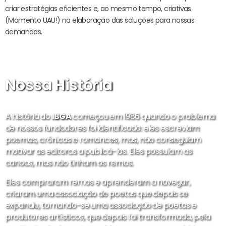
criar estratégias eficientes e, ao mesmo tempo, criativas
(Momento UAU!) na elaboração das soluções para nossas
demandas.
Nossa História
A história do
IBGA
começou em 1986 quando o problema
de nossos fundadores foi identificado: eles escreviam
poemas, crônicas e romances, mas, não conseguiam
motivar as editoras a publicá-los. Eles possuíam as
canoas, mas não tinham os remos.
Eles compraram remos e aprenderam a navegar,
criaram uma associação de poetas que depois se
expandiu, tornando-se uma associação de poetas e
produtores artísticos, que depois foi transformada, pela