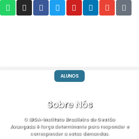
ALUNOS
Sobre Nós
O
IBGA-Instituto Brasileiro de Gestão
Avançada
é força determinante para responder e
corresponder a estas demandas.