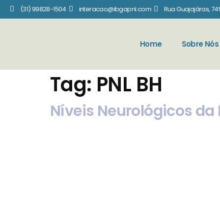
(31) 99828-1504
interacao@ibgapnl.com
Rua Guajajáras, 745
Home
Sobre Nós
Tag:
PNL BH
Níveis Neurológicos da