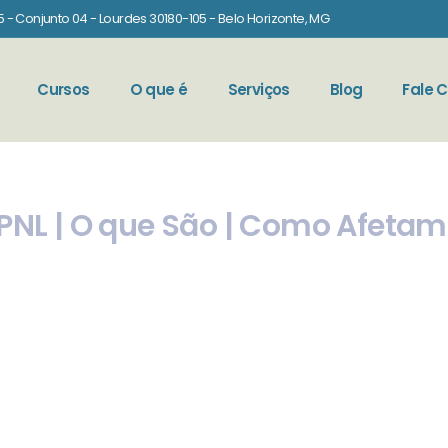
 - Conjunto 04 - Lourdes 30180-105 - Belo Horizonte, MG
Cursos
O que é
Serviços
Blog
Fale 
 PNL | O que São | Como Afetam