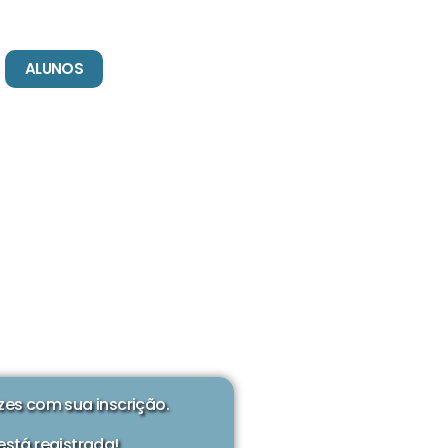
ALUNOS
zes com sua inscrição.
está registrada!