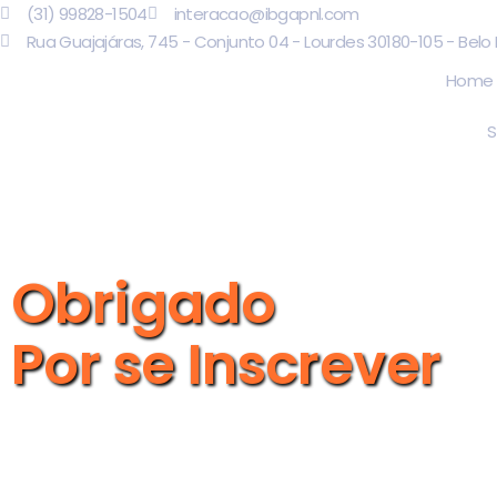
(31) 99828-1504
interacao@ibgapnl.com
Rua Guajajáras, 745 - Conjunto 04 - Lourdes 30180-105 - Belo
Home
S
Obrigado
Por se Inscrever