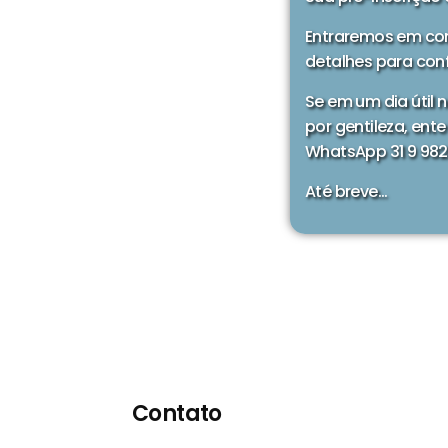
Entraremos em co
detalhes para conf
Se em um dia útil 
por gentileza, en
WhatsApp 31 9 982
Até breve…
Contato