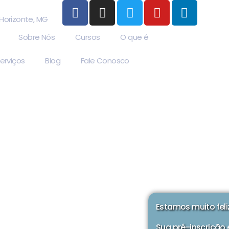
 Horizonte, MG
Sobre Nós
Cursos
O que é
erviços
Blog
Fale Conosco
Estamos muito feli
Sua pré-inscrição 