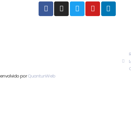
R
C
senvolvido por
QuantunWeb