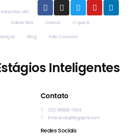
 Horizonte, MG
Sobre Nós
Cursos
O que é
erviços
Blog
Fale Conosco
Estágios Inteligentes
Contato
(31) 99828-1504
interacao@ibgapnl.com
Redes Sociais
e