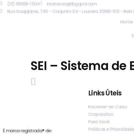
(31) 99828-1504
interacao@ibgapnl.com
Rua Guajajáras, 745 - Conjunto 04 - Lourdes 30180-105 - Belo
Home
S
SEI – Sistema de 
Links Úteis
Inscrever-se Curso
Corporativo
Para Você
Políticas e Privacidad
É marca registrada® de: