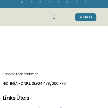
ALUNOS
Sobre Nós
Fale Conosco
É marca registrada® de:
NIC IBGA - CNPJ: 31.904.478/0001-70
Links Úteis