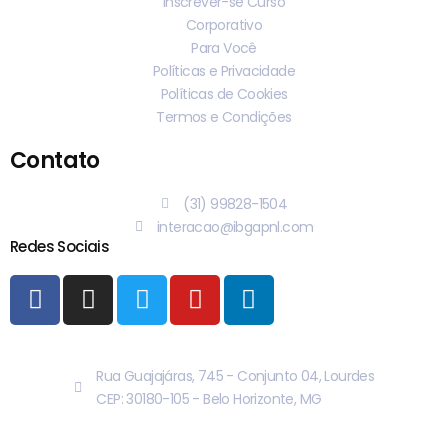
Inscrever-se Curso
Corporativo
Para Você
Políticas e Privacidade
Políticas de Cookies
Termos e Condições
Contato
(31) 99828-1504
interacao@ibgapnl.com
Redes Sociais
Rua Guajajáras, 745 - Conjunto 04, Lourdes
CEP: 30180-105 - Belo Horizonte, MG