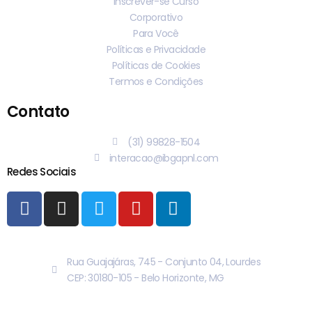
Inscrever-se Curso
Corporativo
Para Você
Políticas e Privacidade
Políticas de Cookies
Termos e Condições
Contato
(31) 99828-1504
interacao@ibgapnl.com
Redes Sociais
Rua Guajajáras, 745 - Conjunto 04, Lourdes
CEP: 30180-105 - Belo Horizonte, MG