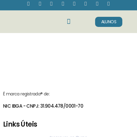
ALUNOS
Sobre Nós
Fale Conosco
É marca registrada® de:
NIC IBGA - CNPJ: 31.904.478/0001-70
Links Úteis