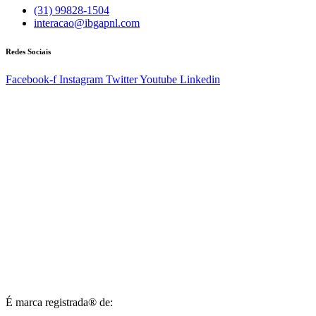
(31) 99828-1504
interacao@ibgapnl.com
Redes Sociais
Facebook-f
Instagram
Twitter
Youtube
Linkedin
É marca registrada® de: