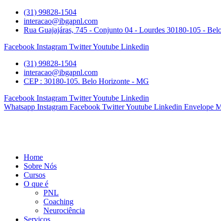
Ir
(31) 99828-1504
para
interacao@ibgapnl.com
o
Rua Guajajáras, 745 - Conjunto 04 - Lourdes 30180-105 - Be
conteúdo
Facebook
Instagram
Twitter
Youtube
Linkedin
(31) 99828-1504
interacao@ibgapnl.com
CEP : 30180-105. Belo Horizonte - MG
Facebook
Instagram
Twitter
Youtube
Linkedin
Whatsapp
Instagram
Facebook
Twitter
Youtube
Linkedin
Envelope
M
Home
Sobre Nós
Cursos
O que é
PNL
Coaching
Neurociência
Serviços