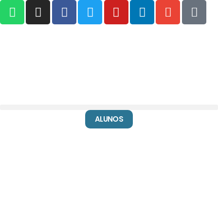
ALUNOS
É marca registrada® de:
NIC IBGA - CNPJ: 31.904.478/0001-70