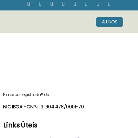
ALUNOS
Sobre Nós
Fale Conosco
É marca registrada® de:
NIC IBGA - CNPJ: 31.904.478/0001-70
Links Úteis