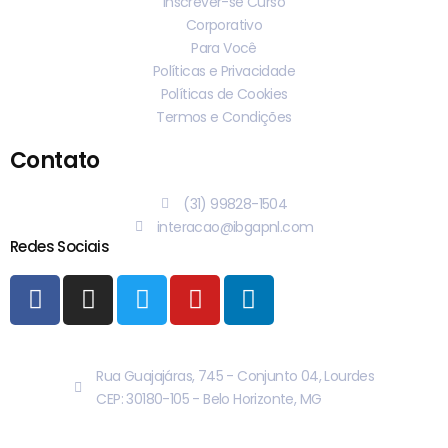
Inscrever-se Curso
Corporativo
Para Você
Políticas e Privacidade
Políticas de Cookies
Termos e Condições
Contato
(31) 99828-1504
interacao@ibgapnl.com
Redes Sociais
Rua Guajajáras, 745 - Conjunto 04, Lourdes
CEP: 30180-105 - Belo Horizonte, MG