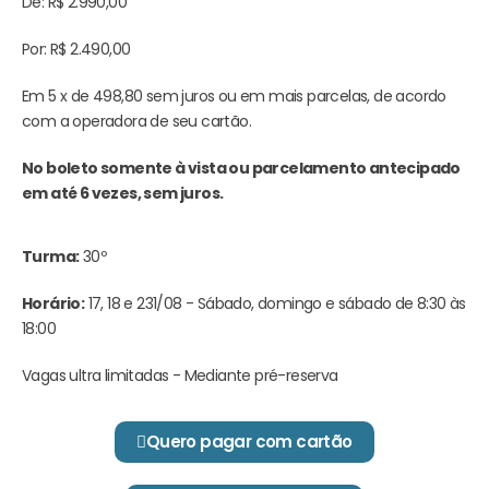
De: R$ 2.990,00
Por: R$ 2.490,00
Em 5 x de 498,80 sem juros ou em mais parcelas, de acordo
com a operadora de seu cartão.
No boleto somente à vista ou parcelamento antecipado
em até 6 vezes, sem juros.
Turma:
30º
Horário:
17, 18 e 231/08 - Sábado, domingo e sábado de 8:30 às
18:00
Atenção:
Esta oferta é por tempo
limitado, inscreva-se agora e comece
Vagas ultra limitadas - Mediante pré-reserva
logo a sua transformação pessoal e
profissional.
Quero pagar com cartão
Esta oferta expira em: