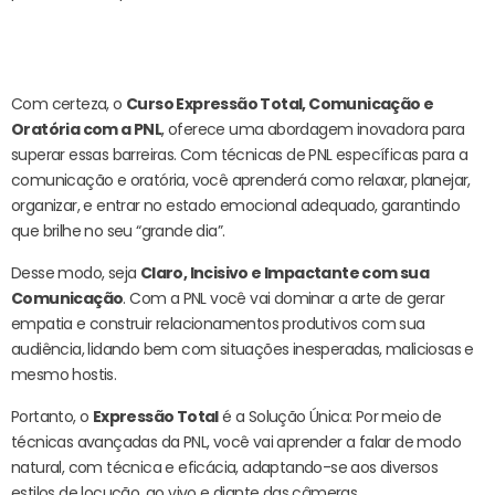
Seja Claro, Incisivo e Impactante com
sua Comunicação:
Com certeza, o
Curso Expressão Total, Comunicação e
Oratória com a PNL
, oferece uma abordagem inovadora para
superar essas barreiras. Com técnicas de PNL específicas para a
comunicação e oratória, você aprenderá como relaxar, planejar,
organizar, e entrar no estado emocional adequado, garantindo
que brilhe no seu “grande dia”.
Desse modo, seja
Claro, Incisivo e Impactante com sua
Comunicação
. Com a PNL você vai dominar a arte de gerar
empatia e construir relacionamentos produtivos com sua
audiência, lidando bem com situações inesperadas, maliciosas e
mesmo hostis.
Portanto, o
Expressão Total
é a Solução Única: Por meio de
técnicas avançadas da PNL, você vai aprender a falar de modo
natural, com técnica e eficácia, adaptando-se aos diversos
estilos de locução, ao vivo e diante das câmeras.