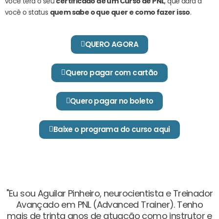
você terá o seu
certificado de um Curso de PNL
, que dará a
você o status
quem sabe o que quer e como fazer isso
.
QUERO AGORA
Quero pagar com cartão
Quero pagar no boleto
Baixe o programa do curso aqui
"Eu sou Aguilar Pinheiro, neurocientista e Treinador
Avançado em PNL (Advanced Trainer). Tenho
mais de trinta anos de atuação como instrutor e