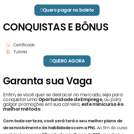
Quero pagar no boleto
CONQUISTAS E BÔNUS
Certificado
Tutoria
QUERO AGORA
Garanta sua Vaga
Enfim, se você quer se destacar no mercado, seja para
conquistar uma
Oportunidade de Emprego
, ou para
galgar promoções em sua carreira,
este minicurso é o
melhor método
.
Com toda certeza, você será terá o seu melhor plano de
desenvolvimento de habilidades com a PNL
. Ao fim do curso