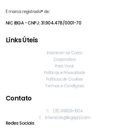
É marca registrada® de:
NIC IBGA - CNPJ: 31.904.478/0001-70
Links Úteis
Inscrever-se Curso
Corporativo
Para Você
Políticas e Privacidade
Políticas de Cookies
Termos e Condições
Contato
(31) 99828-1504
interacao@ibgapnl.com
Redes Sociais