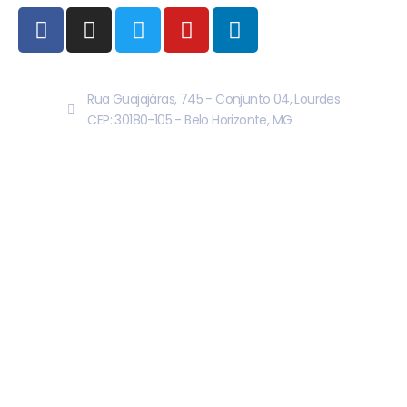
Rua Guajajáras, 745 - Conjunto 04, Lourdes
CEP: 30180-105 - Belo Horizonte, MG